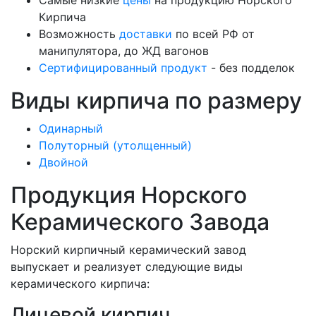
Самые низкие
цены
на продукцию Норского
Кирпича
Возможность
доставки
по всей РФ от
манипулятора, до ЖД вагонов
Сертифицированный продукт
- без подделок
Виды кирпича по размеру
Одинарный
Полуторный (утолщенный)
Двойной
Продукция Норского
Керамического Завода
Норский кирпичный керамический завод
выпускает и реализует следующие виды
керамического кирпича:
Лицевой кирпич