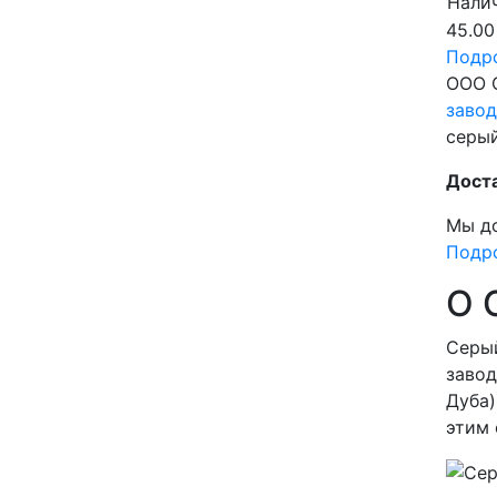
Налич
45.00
Подр
ООО 
завод
серый
Дост
Мы до
Подро
О 
Серый
завод
Дуба)
этим 