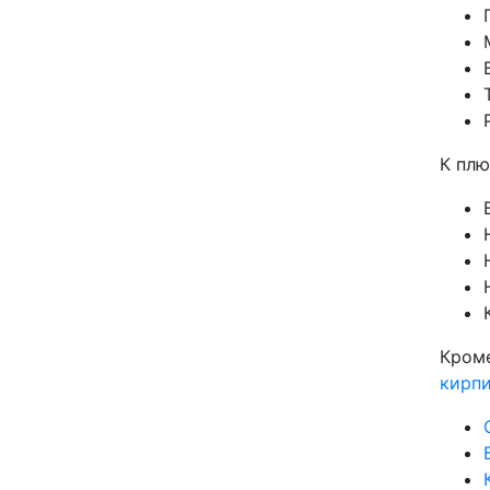
К плю
Кром
кирп