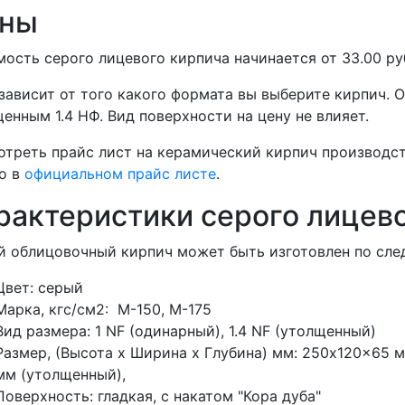
ны
ость серого лицевого кирпича начинается от 33.00 ру
зависит от того какого формата вы выберите кирпич. 
енным 1.4 НФ. Вид поверхности на цену не влияет.
треть прайс лист на керамический кирпич производс
о в
официальном прайс листе
.
рактеристики серого лицев
 облицовочный кирпич может быть изготовлен по сл
Цвет: серый
Марка, кгс/см2: M-150, М-175
Вид размера: 1 NF (одинарный), 1.4 NF (утолщенный)
Размер, (Высота х Ширина х Глубина) мм: 250x120x65 
мм (утолщенный),
Поверхность: гладкая, с накатом "Кора дуба"