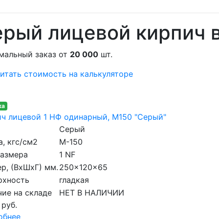
рый лицевой кирпич 
мальный заказ от
20 000
шт.
итать стоимость на калькуляторе
ка
ч лицевой 1 НФ одинарный, M150 "Серый"
Серый
, кгс/см2
M-150
размера
1 NF
р, (ВхШхГ) мм.
250x120x65
рхность
гладкая
ие на складе
НЕТ В НАЛИЧИИ
 руб.
обнее