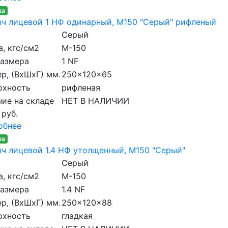
ка
ч лицевой 1 НФ одинарный, M150 "Серый" рифленый
Серый
, кгс/см2
M-150
размера
1 NF
р, (ВхШхГ) мм.
250x120x65
рхность
рифленая
ие на складе
НЕТ В НАЛИЧИИ
 руб.
обнее
ка
ч лицевой 1.4 НФ утолщенный, M150 "Серый"
Серый
, кгс/см2
M-150
размера
1.4 NF
р, (ВхШхГ) мм.
250x120x88
рхность
гладкая