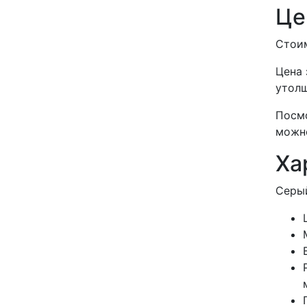
Це
Стоим
Цена 
утолщ
Посмо
можн
Ха
Серый