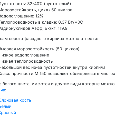
Пустотность:
32-40% (пустотелый)
Морозостойкость, цикл.: 50 циклов
Водопоглощение: 12%
Теплопроводность в кладке:
0.37 Вт/м0С
Радионуклидов Аэфф, Бк/кг:
119.9
сам серого фасадного кирпича можно отнести:
Высокая морозостойкость (50 циклов)
Низкое водопоглощение
Низкая теплопроводность
Небольшой вес из-за пустотностей внутри кирпича
Класс прочности М 150 позволяет облицовывать много
е
белого цвета
, имеются и другие виды которые можно
ича
:
Слоновая кость
Белый
Красный