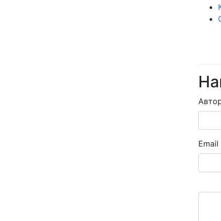
На
Авто
Email