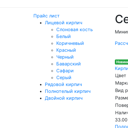
Се
Прайс лист
Лицевой кирпич
Слоновая кость
Мини
Белый
Коричневый
Рассч
Красный
Черный
Новин
Баварский
Кирпи
Сафари
Цвет
Серый
Марка
Рядовой кирпич
Вид 
Полнотелый кирпич
Разме
Двойной кирпич
Пове
Налич
33.00
Подр