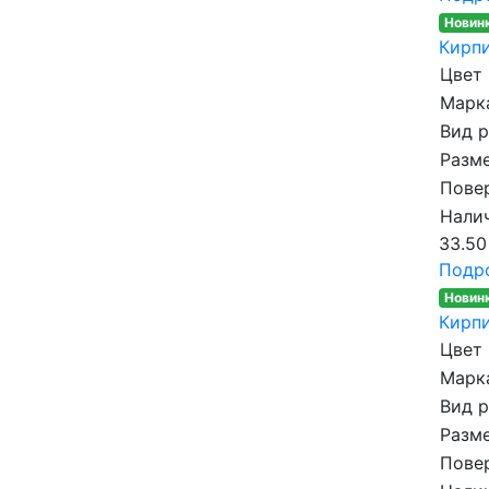
Новин
Кирпи
Цвет
Марка
Вид 
Разме
Пове
Налич
33.50
Подр
Новин
Кирпи
Цвет
Марка
Вид 
Разме
Пове